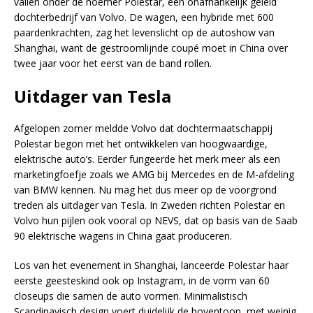
vallen onder de noemer Polestar, een onafhankelijk geleid
dochterbedrijf van Volvo. De wagen, een hybride met 600
paardenkrachten, zag het levenslicht op de autoshow van
Shanghai, want de gestroomlijnde coupé moet in China over
twee jaar voor het eerst van de band rollen.
Uitdager van Tesla
Afgelopen zomer meldde Volvo dat dochtermaatschappij
Polestar begon met het ontwikkelen van hoogwaardige,
elektrische auto’s. Eerder fungeerde het merk meer als een
marketingfoefje zoals we AMG bij Mercedes en de M-afdeling
van BMW kennen. Nu mag het dus meer op de voorgrond
treden als uitdager van Tesla. In Zweden richten Polestar en
Volvo hun pijlen ook vooral op NEVS, dat op basis van de Saab
90 elektrische wagens in China gaat produceren.
Los van het evenement in Shanghai, lanceerde Polestar haar
eerste geesteskind ook op Instagram, in de vorm van 60
closeups die samen de auto vormen. Minimalistisch
Scandinavisch design voert duidelijk de boventoon, met weinig