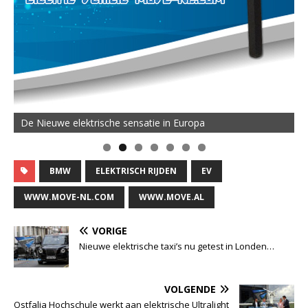
De Nieuwe elektrische sensatie in Europa
BMW
ELEKTRISCH RIJDEN
EV
WWW.MOVE-NL.COM
WWW.MOVE.AL
VORIGE
Nieuwe elektrische taxi’s nu getest in Londen…
VOLGENDE
Ostfalia Hochschule werkt aan elektrische Ultralight