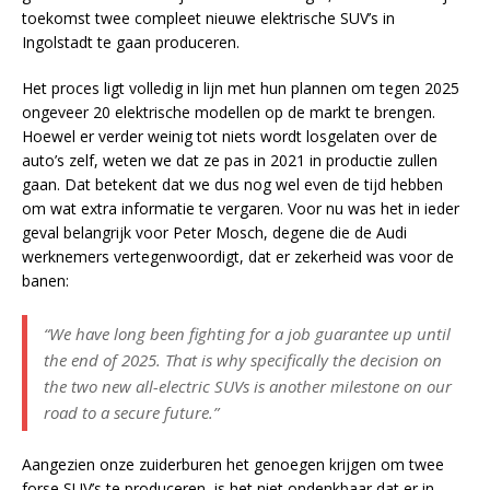
toekomst twee compleet nieuwe elektrische SUV’s in
Ingolstadt te gaan produceren.
Het proces ligt volledig in lijn met hun plannen om tegen 2025
ongeveer 20 elektrische modellen op de markt te brengen.
Hoewel er verder weinig tot niets wordt losgelaten over de
auto’s zelf, weten we dat ze pas in 2021 in productie zullen
gaan. Dat betekent dat we dus nog wel even de tijd hebben
om wat extra informatie te vergaren. Voor nu was het in ieder
geval belangrijk voor Peter Mosch, degene die de Audi
werknemers vertegenwoordigt, dat er zekerheid was voor de
banen:
“We have long been fighting for a job guarantee up until
the end of 2025. That is why specifically the decision on
the two new all-electric SUVs is another milestone on our
road to a secure future.”
Aangezien onze zuiderburen het genoegen krijgen om twee
forse SUV’s te produceren, is het niet ondenkbaar dat er in