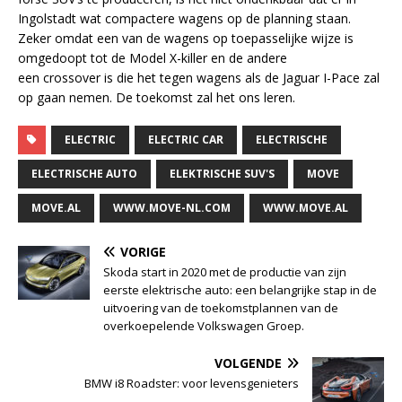
Ingolstadt wat compactere wagens op de planning staan.
Zeker omdat een van de wagens op toepasselijke wijze is
omgedoopt tot de Model X-killer en de andere
een crossover is die het tegen wagens als de Jaguar I-Pace zal
op gaan nemen. De toekomst zal het ons leren.
ELECTRIC
ELECTRIC CAR
ELECTRISCHE
ELECTRISCHE AUTO
ELEKTRISCHE SUV'S
MOVE
MOVE.AL
WWW.MOVE-NL.COM
WWW.MOVE.AL
VORIGE
Skoda start in 2020 met de productie van zijn
eerste elektrische auto: een belangrijke stap in de
uitvoering van de toekomstplannen van de
overkoepelende Volkswagen Groep.
VOLGENDE
BMW i8 Roadster: voor levensgenieters