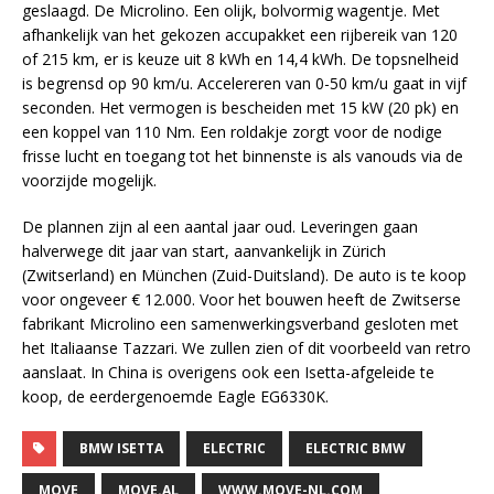
geslaagd. De Microlino. Een olijk, bolvormig wagentje. Met
afhankelijk van het gekozen accupakket een rijbereik van 120
of 215 km, er is keuze uit 8 kWh en 14,4 kWh. De topsnelheid
is begrensd op 90 km/u. Accelereren van 0-50 km/u gaat in vijf
seconden. Het vermogen is bescheiden met 15 kW (20 pk) en
een koppel van 110 Nm. Een roldakje zorgt voor de nodige
frisse lucht en toegang tot het binnenste is als vanouds via de
voorzijde mogelijk.
De plannen zijn al een aantal jaar oud. Leveringen gaan
halverwege dit jaar van start, aanvankelijk in Zürich
(Zwitserland) en München (Zuid-Duitsland). De auto is te koop
voor ongeveer € 12.000. Voor het bouwen heeft de Zwitserse
fabrikant Microlino een samenwerkingsverband gesloten met
het Italiaanse Tazzari. We zullen zien of dit voorbeeld van retro
aanslaat. In China is overigens ook een Isetta-afgeleide te
koop, de eerdergenoemde Eagle EG6330K.
BMW ISETTA
ELECTRIC
ELECTRIC BMW
MOVE
MOVE.AL
WWW.MOVE-NL.COM