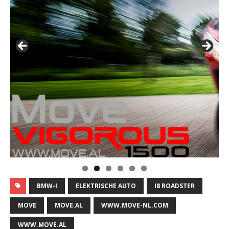
BMW-I
ELEKTRISCHE AUTO
I8 ROADSTER
MOVE
MOVE.AL
WWW.MOVE-NL.COM
WWW.MOVE.AL