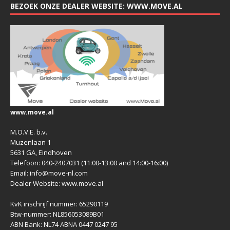
BEZOEK ONZE DEALER WEBSITE: WWW.MOVE.AL
www.move.al
M.O.V.E. b.v.
Muzenlaan 1
5631 GA, Eindhoven
Telefoon: 040-2407031 (11:00-13:00 and 14:00-16:00)
Email: info@move-nl.com
Dealer Website: www.move.al
KvK inschrijf nummer: 65290119
Btw-nummer: NL856053089B01
ABN Bank: NL74 ABNA 0447 0247 95