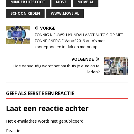
MINDER UITSTOOT
MOVE
MOVE.AL
SCHOON RIJDEN
WWW.MOVE.AL
VORIGE
ZONNIG NIEUWS: HYUNDAI LAADT AUTO’S OP MET
ZONNE-ENERGIE Vanaf 2019 auto’s met
zonnepanelen in dak en motorkap
VOLGENDE
Hoe eenvoudig wordt het om thuis je auto op te
laden?
GEEF ALS EERSTE EEN REACTIE
Laat een reactie achter
Het e-mailadres wordt niet gepubliceerd.
Reactie