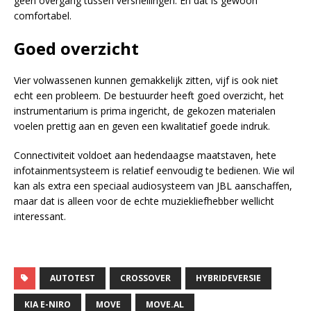
geen overgang tussen versnellingen. En dat is gewoon
comfortabel.
Goed overzicht
Vier volwassenen kunnen gemakkelijk zitten, vijf is ook niet
echt een probleem. De bestuurder heeft goed overzicht, het
instrumentarium is prima ingericht, de gekozen materialen
voelen prettig aan en geven een kwalitatief goede indruk.
Connectiviteit voldoet aan hedendaagse maatstaven, hete
infotainmentsysteem is relatief eenvoudig te bedienen. Wie wil
kan als extra een speciaal audiosysteem van JBL aanschaffen,
maar dat is alleen voor de echte muziekliefhebber wellicht
interessant.
AUTOTEST
CROSSOVER
HYBRIDEVERSIE
KIA E-NIRO
MOVE
MOVE.AL