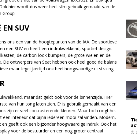
 Ook hier wordt dus weer heel slim gebruik gemaakt van de
n Group.
 EN SUV
ens ons een van de hoogtepunten van de IAA. De sportieve
n een SUV en heeft een indrukwekkend, sportief design.
kasten, de carbon-look bumpers, de grote wielen en de
jde. De ontwerpers van Seat hebben ook heel goed de balans
eve maar tegelijkertijd ook heel hoogwaardige uitstraling.
UR
rukwekkend, maar dat geldt ook voor de binnenzijde. Hier
ste van hun tong laten zien. Er is gebruik gemaakt van een
ook zijn er veel contrasterende kleuren. Maar toch oogt het
et een interieur dat bijna iedereen mooi zal vinden. Modern,
Ti
jkt en geeft ook een bijzonder hoogwaardige indruk. Ook het
ac
splay voor de bestuurder en een nog groter centraal