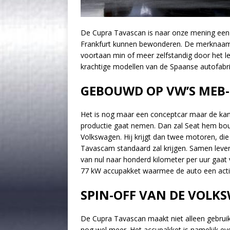
De Cupra Tavascan is naar onze mening een v
Frankfurt kunnen bewonderen. De merknaam C
voortaan min of meer zelfstandig door het l
krachtige modellen van de Spaanse autofabri
GEBOUWD OP VW’S MEB
Het is nog maar een conceptcar maar de kans
productie gaat nemen. Dan zal Seat hem bo
Volkswagen. Hij krijgt dan twee motoren, die
Tavascam standaard zal krijgen. Samen leve
van nul naar honderd kilometer per uur gaat
77 kW accupakket waarmee de auto een actie
SPIN-OFF VAN DE VOLK
De Cupra Tavascan maakt niet alleen gebru
nog wel meer. Het accupakket is namelijk ev