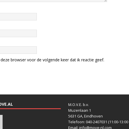
deze browser voor de volgende keer dat ik reactie geef.
OVE.AL
M.O.V.E. b.v.
Muzenlaan 1
5631 GA, Eindhoven
Telefoon: 040-2407031 (11:00-13:00 
Email: info@move-nl.com