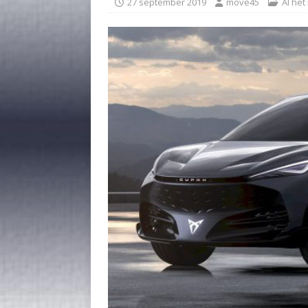
27 september 2019
move45
Al het