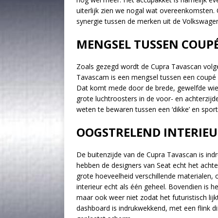
uiterlijk zien we nogal wat overeenkomsten.
synergie tussen de merken uit de Volkswage
MENGSEL TUSSEN COUPÉ
Zoals gezegd wordt de Cupra Tavascan volg
Tavascam is een mengsel tussen een coupé e
Dat komt mede door de brede, gewelfde wiel
grote luchtroosters in de voor- en achterzi
weten te bewaren tussen een ‘dikke’ en sporti
OOGSTRELEND INTERIE
De buitenzijde van de Cupra Tavascan is ind
hebben de designers van Seat echt het achter
grote hoeveelheid verschillende materialen, 
interieur echt als één geheel. Bovendien is h
maar ook weer niet zodat het futuristisch li
dashboard is indrukwekkend, met een flink di