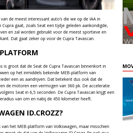
an de meest interessant auto’s die we op de IAA in
upra gaat, zoals Seat een tijdje geleden aankondigde,
even en zal worden gebruikt voor de meest sportieve en
kant. Dat gaat zeker op voor de Cupra Tavascan.
-PLATFORM
MOV
 is groot dat de Seat de Cupra Tavascan binnenkort in
uwen op het inmiddels bekende MEB-platform van
 ieder een as aandrijven. Dat betekent dus ook dat de
ren de motoren een vermogen van 360 pk. De acceleratie
 volgens Seat in 6,5 seconden. De Cupra Tavascan krijgt een
radius van om en nabij de 450 kilometer heeft.
SWAGEN ID.CROZZ?
ik van het MEB-platform van Volkswagen, maar misschien
en groot als dat van de Volkswagen ID.Crozz. En ook qua