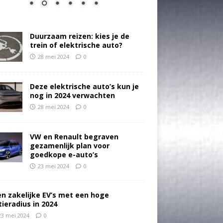
Duurzaam reizen: kies je de
trein of elektrische auto?
28 mei 2024
0
Deze elektrische auto’s kun je
nog in 2024 verwachten
28 mei 2024
0
VW en Renault begraven
gezamenlijk plan voor
goedkope e-auto’s
23 mei 2024
0
en zakelijke EV’s met een hoge
tieradius in 2024
23 mei 2024
0