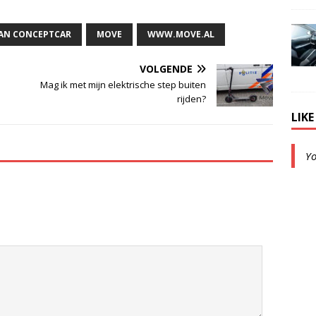
AN CONCEPTCAR
MOVE
WWW.MOVE.AL
VOLGENDE
Mag ik met mijn elektrische step buiten
rijden?
LIK
Y