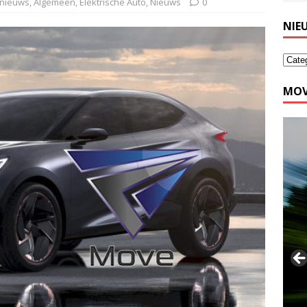
 nieuws
,
Algemeen
,
Elektrische Auto
,
Nieuws
0
NIE
MOV