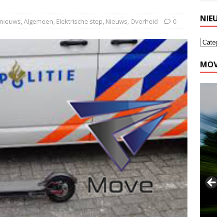
NIE
 nieuws
,
Algemeen
,
Elektrische step
,
Nieuws
,
Overheid
0
MOV