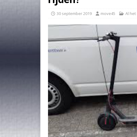
30 september 2019
move45
Al het