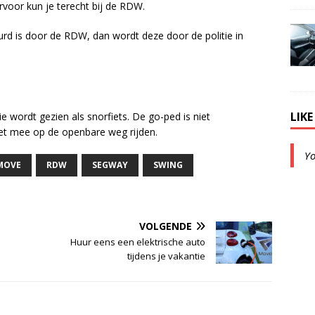
oor kun je terecht bij de RDW.
urd is door de RDW, dan wordt deze door de politie in
LIK
 wordt gezien als snorfiets. De go-ped is niet
et mee op de openbare weg rijden.
Y
MOVE
RDW
SEGWAY
SWING
VOLGENDE
Huur eens een elektrische auto
tijdens je vakantie