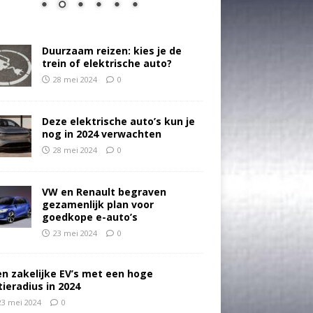
Duurzaam reizen: kies je de
trein of elektrische auto?
28 mei 2024
0
Deze elektrische auto’s kun je
nog in 2024 verwachten
28 mei 2024
0
VW en Renault begraven
gezamenlijk plan voor
goedkope e-auto’s
23 mei 2024
0
en zakelijke EV’s met een hoge
tieradius in 2024
23 mei 2024
0