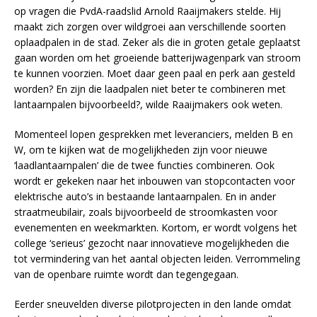
op vragen die PvdA-raadslid Arnold Raaijmakers stelde. Hij
maakt zich zorgen over wildgroei aan verschillende soorten
oplaadpalen in de stad. Zeker als die in groten getale geplaatst
gaan worden om het groeiende batterijwagenpark van stroom
te kunnen voorzien. Moet daar geen paal en perk aan gesteld
worden? En zijn die laadpalen niet beter te combineren met
lantaarnpalen bijvoorbeeld?, wilde Raaijmakers ook weten.
Momenteel lopen gesprekken met leveranciers, melden B en
W, om te kijken wat de mogelijkheden zijn voor nieuwe
‘laadlantaarnpalen’ die de twee functies combineren. Ook
wordt er gekeken naar het inbouwen van stopcontacten voor
elektrische auto’s in bestaande lantaarnpalen. En in ander
straatmeubilair, zoals bijvoorbeeld de stroomkasten voor
evenementen en weekmarkten. Kortom, er wordt volgens het
college ‘serieus’ gezocht naar innovatieve mogelijkheden die
tot vermindering van het aantal objecten leiden. Verrommeling
van de openbare ruimte wordt dan tegengegaan.
Eerder sneuvelden diverse pilotprojecten in den lande omdat