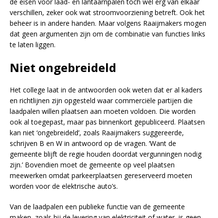
de eisen voor laad- en lantaarnpalen toch wel erg van elkaar
verschillen, zeker ook wat stroomvoorziening betreft. Ook het
beheer is in andere handen. Maar volgens Raaijmakers mogen
dat geen argumenten zijn om de combinatie van functies links
te laten liggen.
Niet ongebreideld
Het college laat in de antwoorden ook weten dat er al kaders
en richtlijnen zijn opgesteld waar commerciële partijen die
laadpalen willen plaatsen aan moeten voldoen. Die worden
ook al toegepast, maar pas binnenkort gepubliceerd. Plaatsen
kan niet ‘ongebreideld’, zoals Raaijmakers suggereerde,
schrijven B en W in antwoord op de vragen. ‘Want de
gemeente blijft de regie houden doordat vergunningen nodig
zijn.’ Bovendien moet de gemeente op veel plaatsen
meewerken omdat parkeerplaatsen gereserveerd moeten
worden voor de elektrische auto’s.
Van de laadpalen een publieke functie van de gemeente
maken, zoals bij de levering van elektriciteit of water, is geen