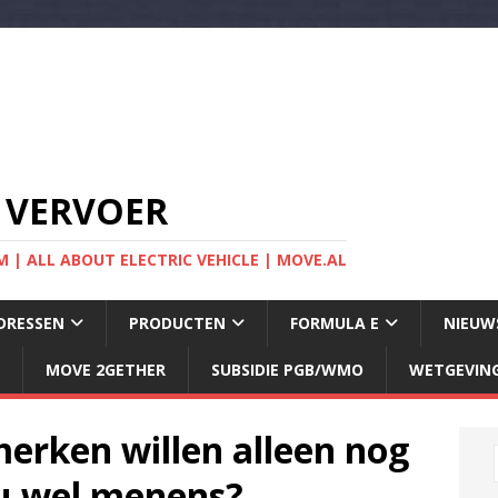
 VERVOER
 | ALL ABOUT ELECTRIC VEHICLE | MOVE.AL
DRESSEN
PRODUCTEN
FORMULA E
NIEUW
MOVE 2GETHER
SUBSIDIE PGB/WMO
WETGEVIN
erken willen alleen nog
 nu wel menens?