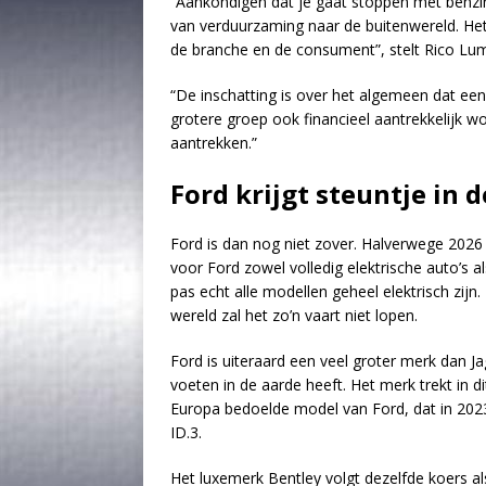
“Aankondigen dat je gaat stoppen met benzine
van verduurzaming naar de buitenwereld. Het
de branche en de consument”, stelt Rico L
“De inschatting is over het algemeen dat ee
grotere groep ook financieel aantrekkelijk w
aantrekken.”
Ford krijgt steuntje in
Ford is dan nog niet zover. Halverwege 2026
voor Ford zowel volledig elektrische auto’s al
pas echt alle modellen geheel elektrisch zijn
wereld zal het zo’n vaart niet lopen.
Ford is uiteraard een veel groter merk dan J
voeten in de aarde heeft. Het merk trekt in 
Europa bedoelde model van Ford, dat in 202
ID.3.
Het luxemerk Bentley volgt dezelfde koers al