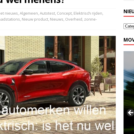
NIE
het nieuws
,
Algemeen
,
Autotest
,
Concept
,
Elektrisch rijden
,
aadstations
,
Nieuw product
,
Nieuws
,
Overheid
,
zonne-
MOV