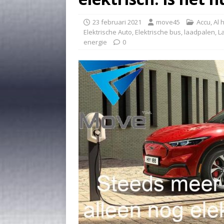
23 februari 2021
move45
Accu
,
Al 
Elektrische Auto
,
Elektrische bus
,
laadpalen
,
L
energie
0