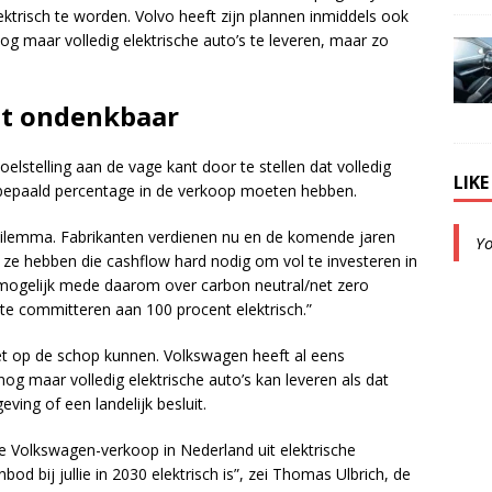
ektrisch te worden. Volvo heeft zijn plannen inmiddels ook
nog maar volledig elektrische auto’s te leveren, maar zo
et ondenkbaar
stelling aan de vage kant door te stellen dat volledig
LIK
n bepaald percentage in de verkoop moeten hebben.
 dilemma. Fabrikanten verdienen nu en de komende jaren
Y
ze hebben die cashflow hard nodig om vol te investeren in
t mogelijk mede daarom over carbon neutral/net zero
g te committeren aan 100 procent elektrisch.”
iet op de schop kunnen. Volkswagen heeft al eens
g maar volledig elektrische auto’s kan leveren als dat
ing of een landelijk besluit.
de Volkswagen-verkoop in Nederland uit elektrische
od bij jullie in 2030 elektrisch is”, zei Thomas Ulbrich, de