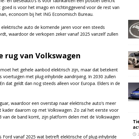
- en dieselauto’s is voor fabrikanten een positief bericht
 goed is voor het imago en richtinggevend voor de rest van
uman, econoom bij het ING Economisch Bureau.
n elektrische auto de komende jaren voor een steeds
ordt, waardoor de verkopen zeker vanaf 2025 vanzelf zullen
 de rug van Volkswagen
 moet het gehele aanbod elektrisch zijn, maar dat betekent
s voertuigen met plug-inhybride aandrijving. In 2030 zullen
. En dat geldt dan nog steeds alleen voor Europa. Elders in de
aguar, waardoor een overstap naar elektrische auto’s meer
dit kader daarom op met Volkswagen. Zo zal het eerste voor
3 van de band komt, zijn platform delen met de Volkswagen
Ti
ac
s Ford vanaf 2025 wat betreft elektrische of plug-inhybride