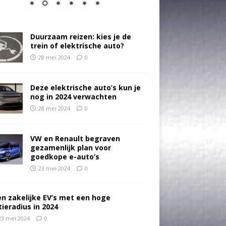
Duurzaam reizen: kies je de
trein of elektrische auto?
28 mei 2024
0
Deze elektrische auto’s kun je
nog in 2024 verwachten
28 mei 2024
0
VW en Renault begraven
gezamenlijk plan voor
goedkope e-auto’s
23 mei 2024
0
en zakelijke EV’s met een hoge
tieradius in 2024
23 mei 2024
0