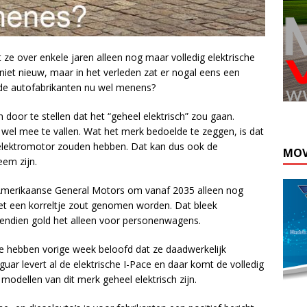
ze over enkele jaren alleen nog maar volledig elektrische
n niet nieuw, maar in het verleden zat er nogal eens een
ende autofabrikanten nu wel menens?
door te stellen dat het “geheel elektrisch” zou gaan.
l wel mee te vallen. Wat het merk bedoelde te zeggen, is dat
 elektromotor zouden hebben. Dat kan dus ook de
MOV
eem zijn.
-Amerikaanse General Motors om vanaf 2035 alleen nog
et een korreltje zout genomen worden. Dat bleek
ovendien gold het alleen voor personenwagens.
ie hebben vorige week beloofd dat ze daadwerkelijk
guar levert al de elektrische I-Pace en daar komt de volledig
e modellen van dit merk geheel elektrisch zijn.