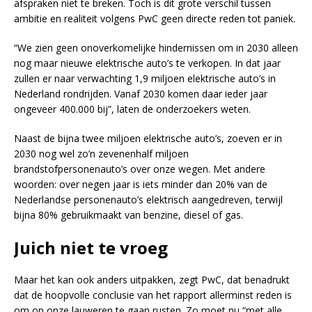
afspraken niet te breken. Toch is dit grote verschil tussen
ambitie en realiteit volgens PwC geen directe reden tot paniek.
“We zien geen onoverkomelijke hindernissen om in 2030 alleen
nog maar nieuwe elektrische auto’s te verkopen. In dat jaar
zullen er naar verwachting 1,9 miljoen elektrische auto’s in
Nederland rondrijden. Vanaf 2030 komen daar ieder jaar
ongeveer 400.000 bij”, laten de onderzoekers weten.
Naast de bijna twee miljoen elektrische auto’s, zoeven er in
2030 nog wel zo’n zevenenhalf miljoen
brandstofpersonenauto’s over onze wegen. Met andere
woorden: over negen jaar is iets minder dan 20% van de
Nederlandse personenauto’s elektrisch aangedreven, terwijl
bijna 80% gebruikmaakt van benzine, diesel of gas.
Juich niet te vroeg
Maar het kan ook anders uitpakken, zegt PwC, dat benadrukt
dat de hoopvolle conclusie van het rapport allerminst reden is
om op onze lauweren te gaan rusten. Zo moet nu “met alle