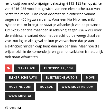
helft kwijt aan motorrijtuigenbelasting: €113-123 ten opzichte
van €216-235 voor het gewicht van een elektrische auto van
hetzelfde model. Dat komt doordat de elektrische variant
ongeveer 400 kg zwaarder is. Voor een Kia Niro met mild
hybride motor brengt de staat je afhankelijk van de provincie
€216-235 per drie maanden in rekening, tegen €267-292 voor
de elektrische variant door het verschil op de weegschaal van
zo’n 300 kg. In alle gevallen kun je verwachten dat je aan
elektriciteit minder kwijt bent dan aan benzine. Maar hoe die
prijzen zich in de komende jaren gaan ontwikkelen is natuurlijk
ook maar afwachten…
ELEKTRISCH
ELEKTRISCH RIJDEN
ELEKTRISCHE AUTO
ELEKTRISCHE AUTO’S
MOVE
MOVE-NL.COM
MOVE.AL
WWW.MOVE-NL.COM
WWW.MOVE.AL
VORIGE