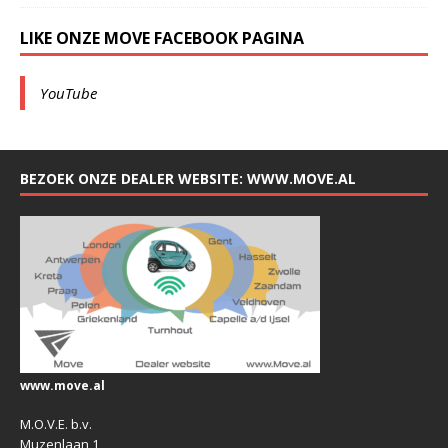
LIKE ONZE MOVE FACEBOOK PAGINA
YouTube
BEZOEK ONZE DEALER WEBSITE: WWW.MOVE.AL
www.move.al
M.O.V.E. b.v.
Muzenlaan 1