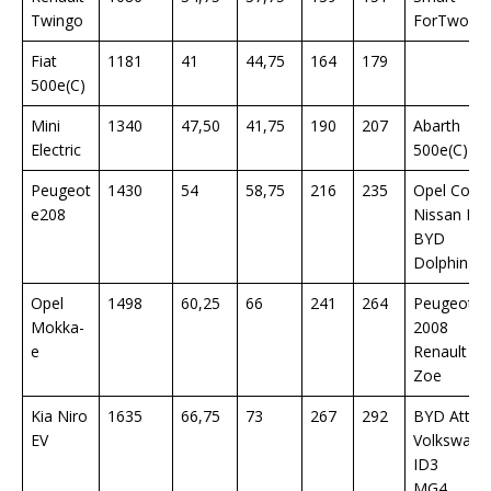
Twingo
ForTwo
Fiat
1181
41
44,75
164
179
500e(C)
Mini
1340
47,50
41,75
190
207
Abarth
Electric
500e(C)
Peugeot
1430
54
58,75
216
235
Opel Cors
e208
Nissan Lea
BYD
Dolphin
Opel
1498
60,25
66
241
264
Peugeot e
Mokka-
2008
e
Renault
Zoe
Kia Niro
1635
66,75
73
267
292
BYD Atto 
EV
Volkswage
ID3
MG4