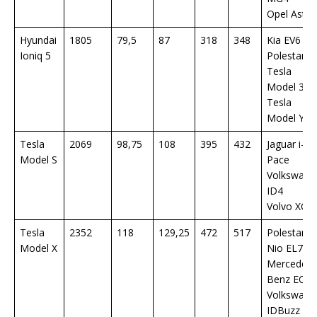
Opel Astra
Hyundai
1805
79,5
87
318
348
Kia EV6
Ioniq 5
Polestar 2
Tesla
Model 3
Tesla
Model Y
Tesla
2069
98,75
108
395
432
Jaguar i-
Model S
Pace
Volkswage
ID4
Volvo XC4
Tesla
2352
118
129,25
472
517
Polestar 3
Model X
Nio EL7
Mercedes-
Benz EQS
Volkswage
IDBuzz