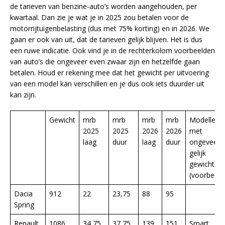
de tarieven van benzine-auto’s worden aangehouden, per
kwartaal. Dan zie je wat je in 2025 zou betalen voor de
motorrijtuigenbelasting (dus met 75% korting) en in 2026. We
gaan er ook van uit, dat de tarieven gelijk blijven. Het is dus
een ruwe indicatie. Ook vind je in de rechterkolom voorbeelden
van auto’s die ongeveer even zwaar zijn en hetzelfde gaan
betalen. Houd er rekening mee dat het gewicht per uitvoering
van een model kan verschillen en je dus ook iets duurder uit
kan zijn.
Gewicht
mrb
mrb
mrb
mrb
Modellen
2025
2025
2026
2026
met
laag
duur
laag
duur
ongeveer
gelijk
gewicht
(voorbeeld
Dacia
912
22
23,75
88
95
Spring
Renault
1086
34,75
37,75
139
151
Smart