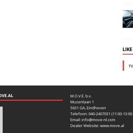
LIK
Y
OVE.AL
M.O.V.E. b.v.
Muzenlaan 1
5631 GA, Eindhoven
Telefoon: 040-2407031 (11:00-13:00 
Email: info@move-nl.com
Dealer Website: www.move.al