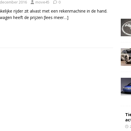
 december 2016
move45
0
kelijke rijder zit alvast met een rekenmachine in de hand.
wagen heeft de prijzen
[lees meer…]
Ti
ac