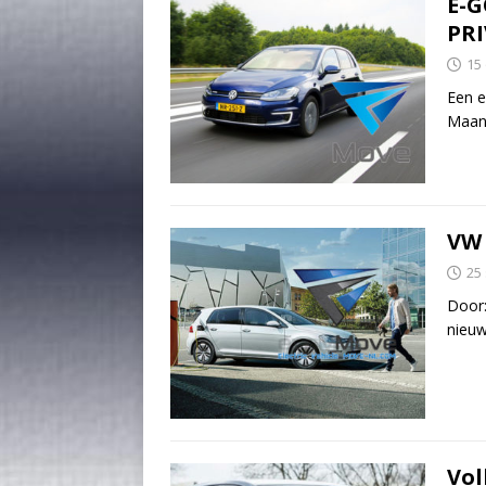
E-G
PRI
15
Een e
Maan
VW 
25
Door:
nieuw
Vol