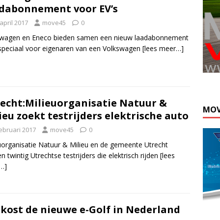
dabonnement voor EV’s
april 2017
move45
0
swagen en Eneco bieden samen een nieuw laadabonnement
speciaal voor eigenaren van een Volkswagen
[lees meer…]
echt:Milieuorganisatie Natuur &
MOV
ieu zoekt testrijders elektrische auto
februari 2017
move45
0
uorganisatie Natuur & Milieu en de gemeente Utrecht
n twintig Utrechtse testrijders die elektrisch rijden
[lees
…]
 kost de nieuwe e-Golf in Nederland