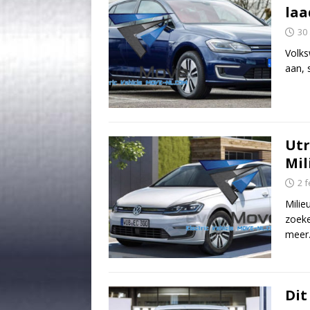
laa
30 
Volk
aan, 
Utr
Mil
2 
Milie
zoeke
meer
Dit