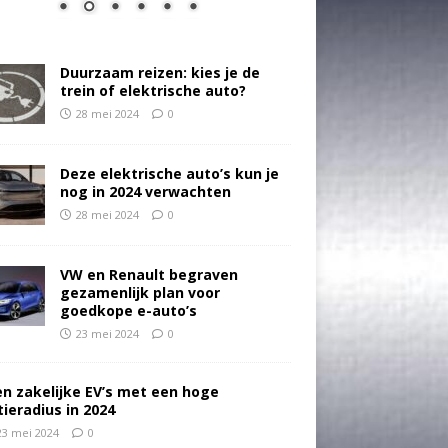
Duurzaam reizen: kies je de
trein of elektrische auto?
28 mei 2024
0
Deze elektrische auto’s kun je
nog in 2024 verwachten
28 mei 2024
0
VW en Renault begraven
gezamenlijk plan voor
goedkope e-auto’s
23 mei 2024
0
en zakelijke EV’s met een hoge
tieradius in 2024
23 mei 2024
0