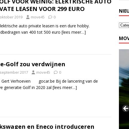
OLF VOOR WEINIG: ELEKTRISCHE AUTO
VATE LEASEN VOOR 299 EURO
NIE
 oktober 2019
move45
0
lektrische auto private leasen is een dure hobby.
dbedragen van 400 tot 500 euro
[lees meer…]
MOV
e-Golf zou verdwijnen
 september 2017
move45
0
 Gert Verhoeven gocar.be Bij de lancering van de
e generatie Golf in 2020 zal
[lees meer…]
kswagen en Eneco introduceren