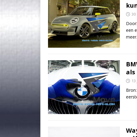
kun
30
Door
een e
meer
BMW
als
13 
Bron:
eerst
Way