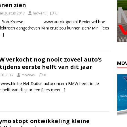
nen zien
 augustus 2017
move45
0
: Bob Kroese www.autokopen.nl Benieuwd hoe
lektrisch aangedreven Mini eruit zou kunnen zien? Mini
[lees
…]
 verkocht nog nooit zoveel auto’s
MOV
 tijdens eerste helft van dit jaar
juli 2017
move45
0
 www.hln.be Het Duitse autoconcern BMW heeft in de
e helft van dit jaar een
[lees meer…]
mo stopt ontwikkeling kleine