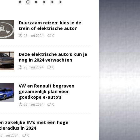
Duurzaam reizen: kies je de
trein of elektrische auto?
28 mei 2024
0
Deze elektrische auto’s kun je
nog in 2024 verwachten
28 mei 2024
0
VW en Renault begraven
gezamenlijk plan voor
goedkope e-auto’s
23 mei 2024
0
en zakelijke EV’s met een hoge
tieradius in 2024
23 mei 2024
0