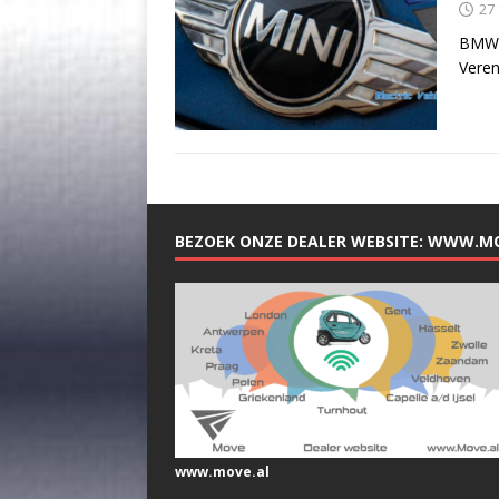
27
BMW o
Veren
BEZOEK ONZE DEALER WEBSITE: WWW.M
www.move.al