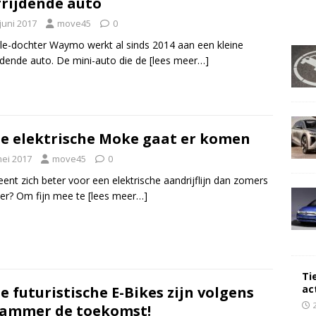
frijdende auto
juni 2017
move45
0
e-dochter Waymo werkt al sinds 2014 aan een kleine
ijdende auto. De mini-auto die de
[lees meer…]
e elektrische Moke gaat er komen
mei 2017
move45
0
eent zich beter voor een elektrische aandrijflijn dan zomers
er? Om fijn mee te
[lees meer…]
Ti
ac
e futuristische E-Bikes zijn volgens
ammer de toekomst!