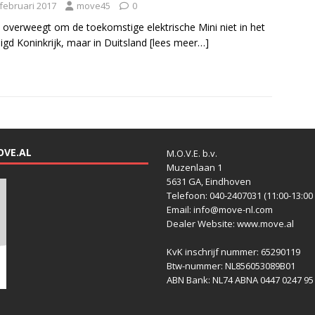
 februari 2017
move45
0
verweegt om de toekomstige elektrische Mini niet in het
igd Koninkrijk, maar in Duitsland
[lees meer…]
OVE.AL
M.O.V.E. b.v.
Muzenlaan 1
5631 GA, Eindhoven
Telefoon: 040-2407031 (11:00-13:00 
Email: info@move-nl.com
Dealer Website: www.move.al
KvK inschrijf nummer: 65290119
Btw-nummer: NL856053089B01
ABN Bank: NL74 ABNA 0447 0247 95