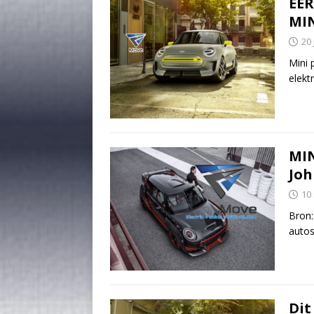
EER
MI
20 
Mini 
elekt
MIN
Joh
10
Bron
autos
Dit