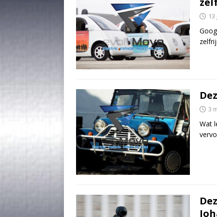
zel
13 
Googl
zelfr
Dez
3 
Wat l
vervo
Dez
Joh