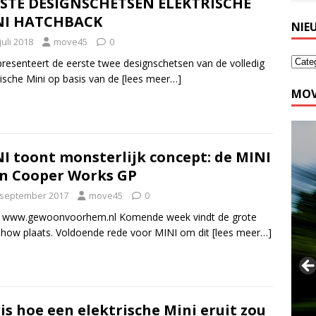
STE DESIGNSCHETSEN ELEKTRISCHE
NI HATCHBACK
NIE
juli 2018
move45
0
presenteert de eerste twee designschetsen van de volledig
rische Mini op basis van de
[lees meer…]
MOV
I toont monsterlijk concept: de MINI
n Cooper Works GP
 september 2017
move45
0
: www.gewoonvoorhem.nl Komende week vindt de grote
how plaats. Voldoende rede voor MINI om dit
[lees meer…]
 is hoe een elektrische Mini eruit zou