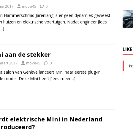
mei 2017
move45
0
n Hammerschmid Jarenlang is er geen dynamiek geweest
n huizen en elektrische voertuigen. Nadat engineer
[lees
…]
LIK
i aan de stekker
maart 2017
move45
0
Y
t salon van Genève lanceert Mini haar eerste plug-in
de model. Deze Mini heeft
[lees meer…]
dt elektrische Mini in Nederland
roduceerd?