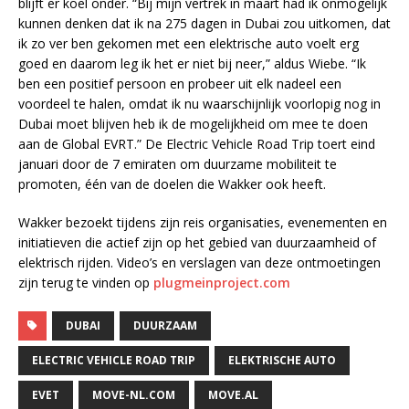
blijft er koel onder. “Bij mijn vertrek in maart had ik onmogelijk
kunnen denken dat ik na 275 dagen in Dubai zou uitkomen, dat
ik zo ver ben gekomen met een elektrische auto voelt erg
goed en daarom leg ik het er niet bij neer,” aldus Wiebe. “Ik
ben een positief persoon en probeer uit elk nadeel een
voordeel te halen, omdat ik nu waarschijnlijk voorlopig nog in
Dubai moet blijven heb ik de mogelijkheid om mee te doen
aan de Global EVRT.” De Electric Vehicle Road Trip toert eind
januari door de 7 emiraten om duurzame mobiliteit te
promoten, één van de doelen die Wakker ook heeft.
Wakker bezoekt tijdens zijn reis organisaties, evenementen en
initiatieven die actief zijn op het gebied van duurzaamheid of
elektrisch rijden. Video’s en verslagen van deze ontmoetingen
zijn terug te vinden op
plugmeinproject.com
DUBAI
DUURZAAM
ELECTRIC VEHICLE ROAD TRIP
ELEKTRISCHE AUTO
EVET
MOVE-NL.COM
MOVE.AL