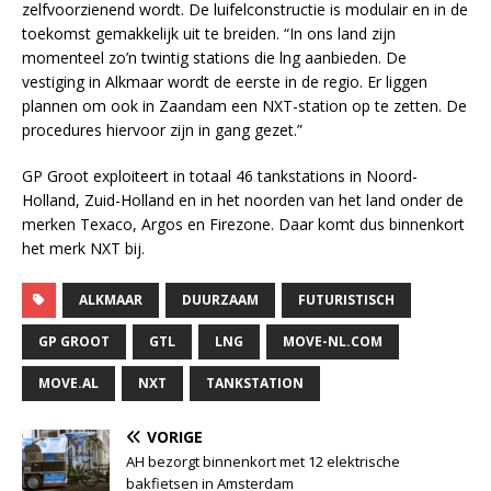
zelfvoorzienend wordt. De luifelconstructie is modulair en in de
toekomst gemakkelijk uit te breiden. “In ons land zijn
momenteel zo’n twintig stations die lng aanbieden. De
vestiging in Alkmaar wordt de eerste in de regio. Er liggen
plannen om ook in Zaandam een NXT-station op te zetten. De
procedures hiervoor zijn in gang gezet.”
GP Groot exploiteert in totaal 46 tankstations in Noord-
Holland, Zuid-Holland en in het noorden van het land onder de
merken Texaco, Argos en Firezone. Daar komt dus binnenkort
het merk NXT bij.
ALKMAAR
DUURZAAM
FUTURISTISCH
GP GROOT
GTL
LNG
MOVE-NL.COM
MOVE.AL
NXT
TANKSTATION
VORIGE
AH bezorgt binnenkort met 12 elektrische
bakfietsen in Amsterdam