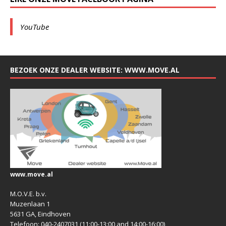
YouTube
BEZOEK ONZE DEALER WEBSITE: WWW.MOVE.AL
www.move.al
M.O.V.E. b.v.
Muzenlaan 1
5631 GA, Eindhoven
Telefoon: 040-2407031 (11:00-13:00 and 14:00-16:00)