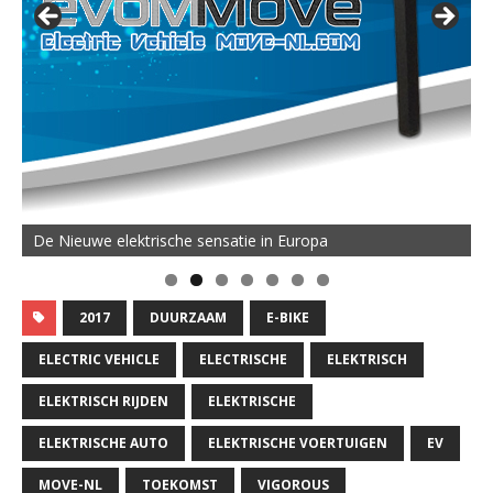
De Nieuwe elektrische sensatie in Europa
2017
DUURZAAM
E-BIKE
ELECTRIC VEHICLE
ELECTRISCHE
ELEKTRISCH
ELEKTRISCH RIJDEN
ELEKTRISCHE
ELEKTRISCHE AUTO
ELEKTRISCHE VOERTUIGEN
EV
MOVE-NL
TOEKOMST
VIGOROUS