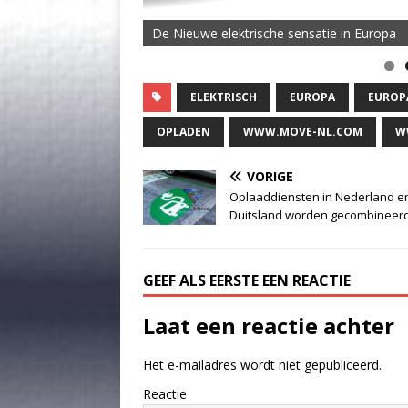
De Nieuwe elektrische sensatie in Europa
ELEKTRISCH
EUROPA
EUROP
OPLADEN
WWW.MOVE-NL.COM
W
VORIGE
Oplaaddiensten in Nederland e
Duitsland worden gecombineer
GEEF ALS EERSTE EEN REACTIE
Laat een reactie achter
Het e-mailadres wordt niet gepubliceerd.
Reactie