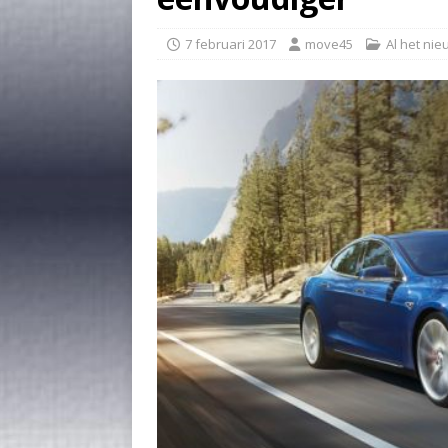
7 februari 2017
move45
Al het ni