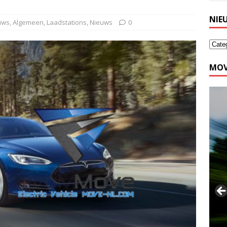
NIE
euws
,
Algemeen
,
Laadstations
,
Nieuws
0
MOV