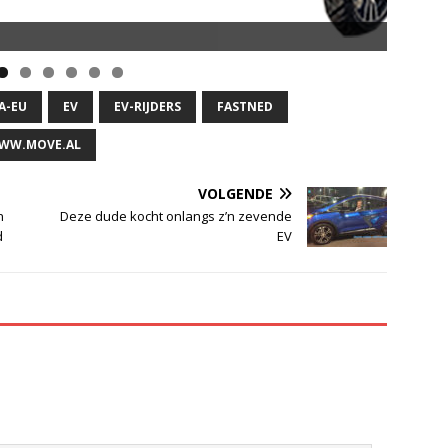
A-EU
EV
EV-RIJDERS
FASTNED
WW.MOVE.AL
VOLGENDE
n
Deze dude kocht onlangs z’n zevende
d
EV