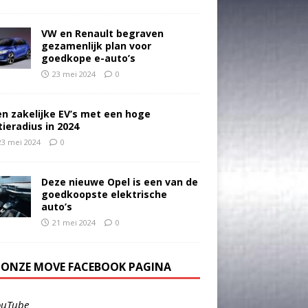
VW en Renault begraven
gezamenlijk plan voor
goedkope e-auto’s
23 mei 2024
0
en zakelijke EV’s met een hoge
tieradius in 2024
23 mei 2024
0
Deze nieuwe Opel is een van de
goedkoopste elektrische
auto’s
21 mei 2024
0
E ONZE MOVE FACEBOOK PAGINA
ouTube