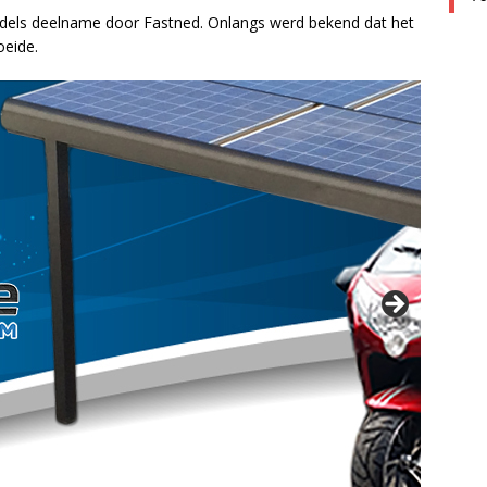
dels deelname door Fastned. Onlangs werd bekend dat het
oeide.