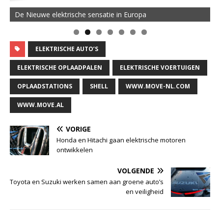
De MOVE Vigorous 1500 Highline | 45 km Topsnelheid en
De Nieuwe elektrische sensatie in Europa
50 km Actieradius
ELEKTRISCHE AUTO’S
ELEKTRISCHE OPLAADPALEN
ELEKTRISCHE VOERTUIGEN
OPLAADSTATIONS
SHELL
WWW.MOVE-NL.COM
WWW.MOVE.AL
VORIGE
Honda en Hitachi gaan elektrische motoren
ontwikkelen
VOLGENDE
Toyota en Suzuki werken samen aan groene auto’s
en veiligheid