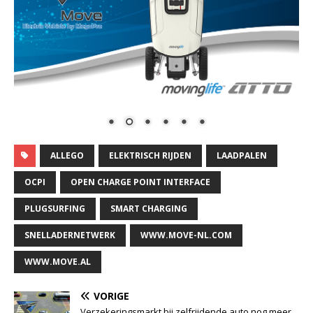
ALLEGO
ELEKTRISCH RIJDEN
LAADPALEN
OCPI
OPEN CHARGE POINT INTERFACE
PLUGSURFING
SMART CHARGING
SNELLADERNETWERK
WWW.MOVE-NL.COM
WWW.MOVE.AL
VORIGE
Verzekeringsmarkt bij zelfrijdende auto nog meer