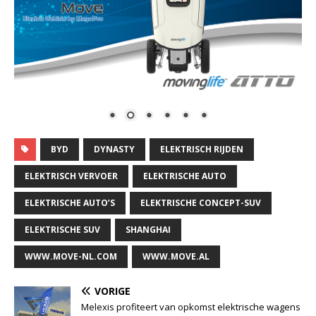
BYD
DYNASTY
ELEKTRISCH RIJDEN
ELEKTRISCH VERVOER
ELEKTRISCHE AUTO
ELEKTRISCHE AUTO’S
ELEKTRISCHE CONCEPT-SUV
ELEKTRISCHE SUV
SHANGHAI
WWW.MOVE-NL.COM
WWW.MOVE.AL
VORIGE
Melexis profiteert van opkomst elektrische wagens