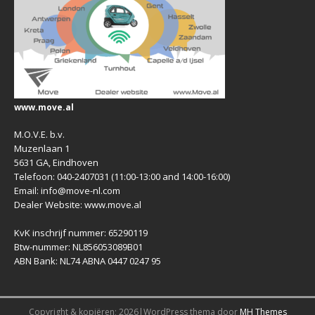
www.move.al
M.O.V.E. b.v.
Muzenlaan 1
5631 GA, Eindhoven
Telefoon: 040-2407031 (11:00-13:00 and 14:00-16:00)
Email: info@move-nl.com
Dealer Website: www.move.al
KvK inschrijf nummer: 65290119
Btw-nummer: NL856053089B01
ABN Bank: NL74 ABNA 0447 0247 95
Copyright & kopiëren; 2026|WordPress thema door
MH Themes