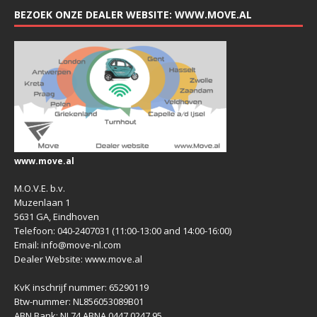
BEZOEK ONZE DEALER WEBSITE: WWW.MOVE.AL
www.move.al
M.O.V.E. b.v.
Muzenlaan 1
5631 GA, Eindhoven
Telefoon: 040-2407031 (11:00-13:00 and 14:00-16:00)
Email: info@move-nl.com
Dealer Website: www.move.al
KvK inschrijf nummer: 65290119
Btw-nummer: NL856053089B01
ABN Bank: NL74 ABNA 0447 0247 95