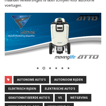
maanden verkeersregels te laten schrijven voor autonome
voertuigen.
AUTONOME AUTO’S
AUTONOOM RIJDEN
ELEKTRISCH RIJDEN
ELEKTRISCHE AUTO’S
GEAUTOMATISEERDE AUTO'S
VS
WETGEVING