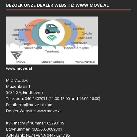
BEZOEK ONZE DEALER WEBSITE: WWW.MOVE.AL
www.move.al
M.O.V.E. b.v.
Muzenlaan 1
5631 GA, Eindhoven
Telefoon: 040-2407031 (11:00-13:00 and 14:00-16:00)
Email: info@move-nl.com
Dealer Website: www.move.al
KvK inschrijf nummer: 65290119
Btw-nummer: NL856053089B01
ABN Bank: NL74 ABNA 0447 0247 95