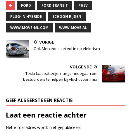
FORD
FORD TRANSIT
PHEV
PLUG-IN HYBRIDE
SCHOON RIJDEN
WWW.MOVE-NL.COM
WWW.MOVE.AL
VORIGE
Ook Mercedes zet vol in op elektrisch
VOLGENDE
Tesla laat batterijen langer meegaan om
bestuurders te helpen bij vlucht voor Irma
GEEF ALS EERSTE EEN REACTIE
Laat een reactie achter
Het e-mailadres wordt niet gepubliceerd.