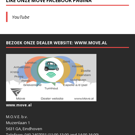
LIKE ONZE MOVE FACEBOOK PAGINA
YouTube
BEZOEK ONZE DEALER WEBSITE: WWW.MOVE.AL
www.move.al
M.O.V.E. b.v.
Muzenlaan 1
5631 GA, Eindhoven
Telefoon: 040-2407031 (11:00-13:00 and 14:00-16:00)