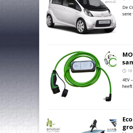
De Ci
serie
MOV
sa
18
4EV –
heeft
Eco
gro