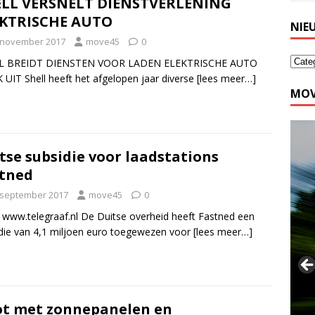
ELL VERSNELT DIENSTVERLENING
EKTRISCHE AUTO
NIE
 november 2017
move45
0
L BREIDT DIENSTEN VOOR LADEN ELEKTRISCHE AUTO
 UIT Shell heeft het afgelopen jaar diverse
[lees meer…]
MOV
tse subsidie voor laadstations
tned
 september 2017
move45
0
 www.telegraaf.nl De Duitse overheid heeft Fastned een
die van 4,1 miljoen euro toegewezen voor
[lees meer…]
ot met zonnepanelen en