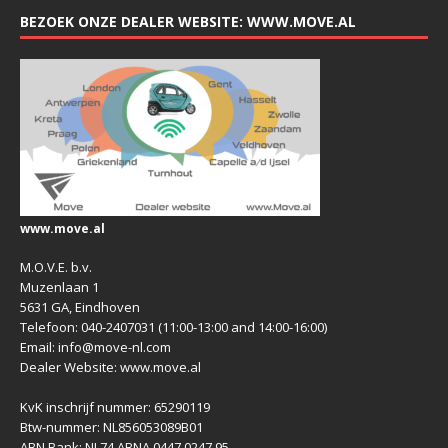
BEZOEK ONZE DEALER WEBSITE: WWW.MOVE.AL
www.move.al
M.O.V.E. b.v.
Muzenlaan 1
5631 GA, Eindhoven
Telefoon: 040-2407031 (11:00-13:00 and 14:00-16:00)
Email: info@move-nl.com
Dealer Website: www.move.al
KvK inschrijf nummer: 65290119
Btw-nummer: NL856053089B01
ABN Bank: NL74 ABNA 0447 0247 95