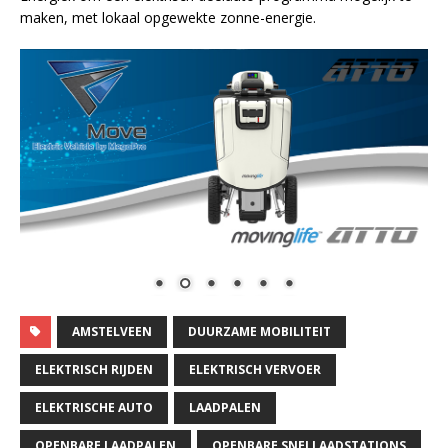
maken, met lokaal opgewekte zonne-energie.
AMSTELVEEN
DUURZAME MOBILITEIT
ELEKTRISCH RIJDEN
ELEKTRISCH VERVOER
ELEKTRISCHE AUTO
LAADPALEN
OPENBARE LAADPALEN
OPENBARE SNELLAADSTATIONS