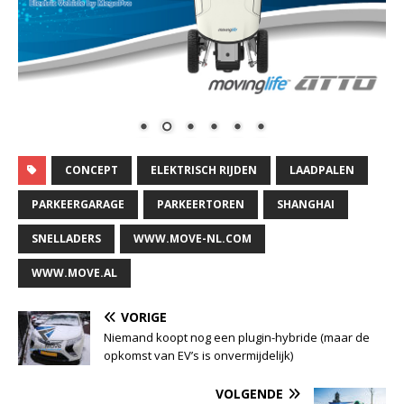
CONCEPT
ELEKTRISCH RIJDEN
LAADPALEN
PARKEERGARAGE
PARKEERTOREN
SHANGHAI
SNELLADERS
WWW.MOVE-NL.COM
WWW.MOVE.AL
VORIGE
Niemand koopt nog een plugin-hybride (maar de
opkomst van EV’s is onvermijdelijk)
VOLGENDE