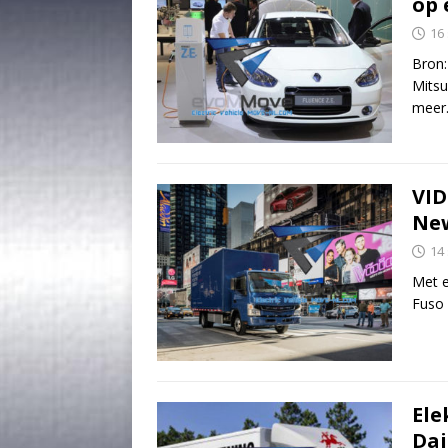
op 
16
Bron:
Mitsu
meer
VID
Ne
14
Met e
Fuso 
Ele
Dai