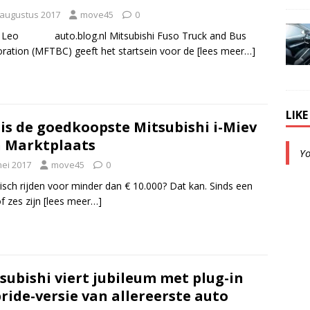
 augustus 2017
move45
0
 Leo auto.blog.nl Mitsubishi Fuso Truck and Bus
ration (MFTBC) geeft het startsein voor de
[lees meer…]
LIK
 is de goedkoopste Mitsubishi i-Miev
 Marktplaats
Y
mei 2017
move45
0
risch rijden voor minder dan € 10.000? Dat kan. Sinds een
of zes zijn
[lees meer…]
subishi viert jubileum met plug-in
ride-versie van allereerste auto