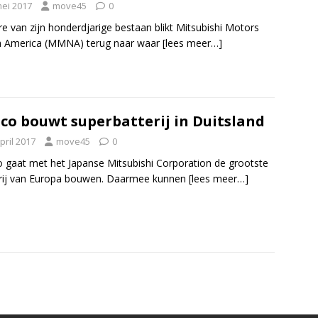
mei 2017
move45
0
re van zijn honderdjarige bestaan blikt Mitsubishi Motors
h America (MMNA) terug naar waar
[lees meer…]
co bouwt superbatterij in Duitsland
pril 2017
move45
0
 gaat met het Japanse Mitsubishi Corporation de grootste
rij van Europa bouwen. Daarmee kunnen
[lees meer…]