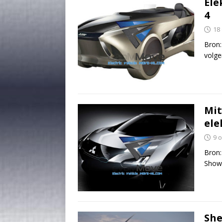
Ele
4
18
Bron:
volg
Mit
ele
9 
Bron:
Show 
She