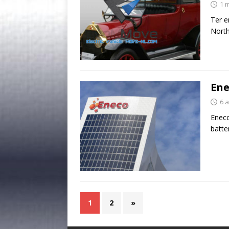
1 
Ter e
Nort
Ene
6 a
Eneco
batte
1
2
»