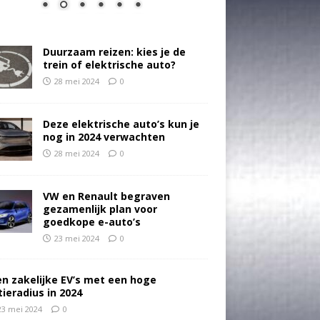
Duurzaam reizen: kies je de
trein of elektrische auto?
28 mei 2024
0
Deze elektrische auto’s kun je
nog in 2024 verwachten
28 mei 2024
0
VW en Renault begraven
gezamenlijk plan voor
goedkope e-auto’s
23 mei 2024
0
en zakelijke EV’s met een hoge
tieradius in 2024
23 mei 2024
0