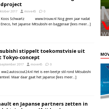
dproject
oktober 2017
move45
0
: Koos Schwartz www.trouw.nl Nog geen jaar nadat
, Eneco, het Japanse Mitsubishi en baggeraar
[lees meer…]
subishi stippelt toekomstvisie uit
MOV
 Tokyo-concept
 september 2017
move45
0
 ww2.autoscout24.nl Het is een beetje stil rond Mitsubishi
teel. Maar daar gaat het Japanse
[lees meer…]
ault en Japanse partners zetten in