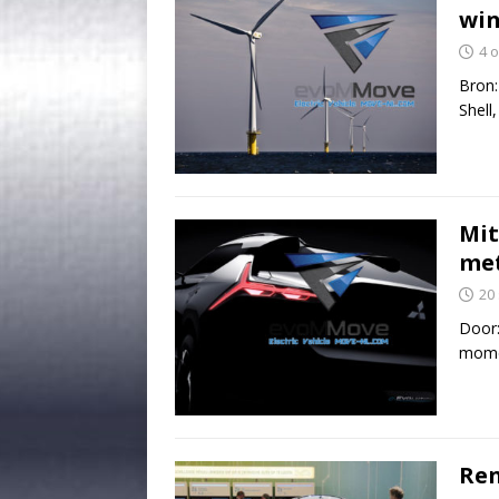
win
4 
Bron
Shell
Mit
met
20
Door:
momen
Ren