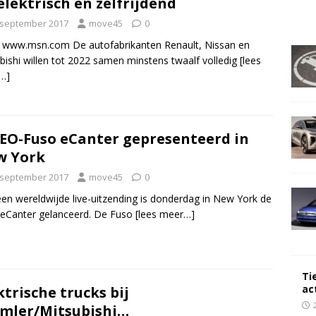
elektrisch en zelfrijdend
 september 2017
move45
0
 www.msn.com De autofabrikanten Renault, Nissan en
bishi willen tot 2022 samen minstens twaalf volledig
[lees
…]
EO-Fuso eCanter gepresenteerd in
w York
 september 2017
move45
0
en wereldwijde live-uitzending is donderdag in New York de
eCanter gelanceerd. De Fuso
[lees meer…]
Ti
ac
ktrische trucks bij
mler/Mitsubishi…