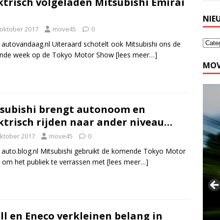
ktrisch volgeladen Mitsubishi Emirai
NIE
 oktober 2017
move45
0
 autovandaag.nl Uiteraard schotelt ook Mitsubishi ons de
ende week op de Tokyo Motor Show
[lees meer…]
MOV
subishi brengt autonoom en
ktrisch rijden naar ander niveau…
oktober 2017
move45
0
 auto.blog.nl Mitsubishi gebruikt de komende Tokyo Motor
om het publiek te verrassen met
[lees meer…]
ll en Eneco verkleinen belang in