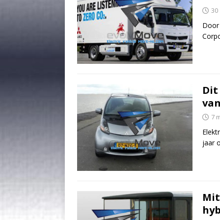
30
Door
Corpo
Dit
van
7 
Elekt
jaar 
Mit
hyb