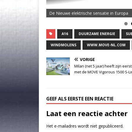
De Nieuwe elektrische sensatie in Europa
A16
DUURZAME ENERGIE
SU
WINDMOLENS
WWW.MOVE-NL.COM
VORIGE
Milan (net 5 jaar) heeft zijn eerst
met de MOVE Vigorous 1500 S-Li
GEEF ALS EERSTE EEN REACTIE
Laat een reactie achter
Het e-mailadres wordt niet gepubliceerd.