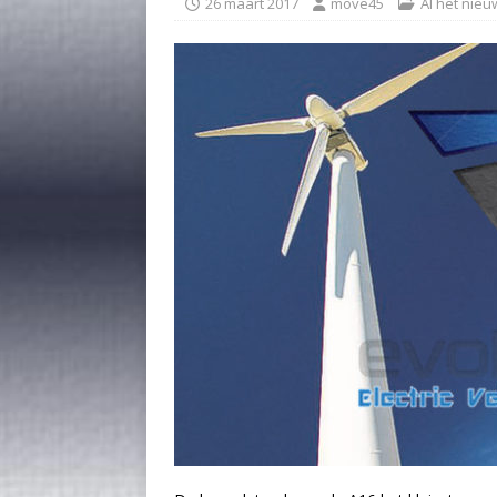
26 maart 2017
move45
Al het nieu