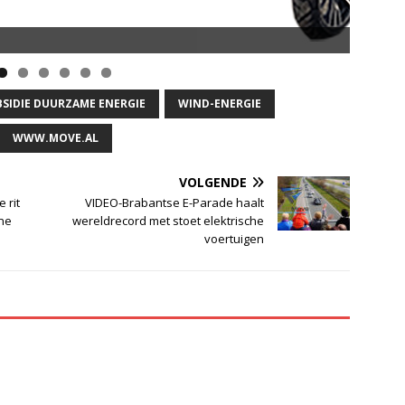
BSIDIE DUURZAME ENERGIE
WIND-ENERGIE
WWW.MOVE.AL
VOLGENDE
e rit
VIDEO-Brabantse E-Parade haalt
ne
wereldrecord met stoet elektrische
voertuigen