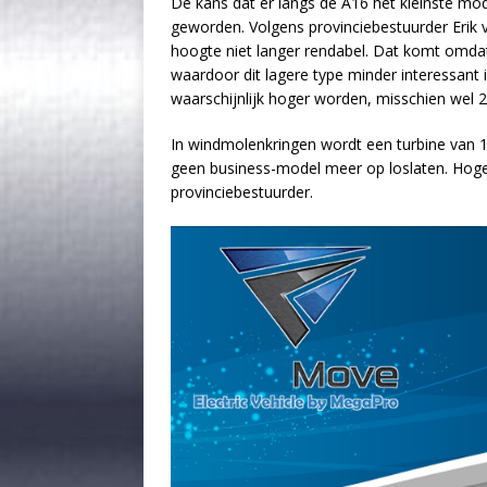
De kans dat er langs de A16 het kleinste mod
geworden. Volgens provinciebestuurder Erik 
hoogte niet langer rendabel. Dat komt omd
waardoor dit lagere type minder interessant 
waarschijnlijk hoger worden, misschien wel 
In windmolenkringen wordt een turbine van 
geen business-model meer op loslaten. Hoge 
provinciebestuurder.