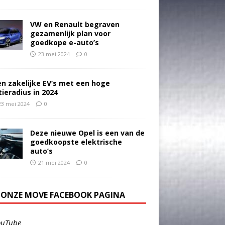
VW en Renault begraven
gezamenlijk plan voor
goedkope e-auto’s
23 mei 2024
0
en zakelijke EV’s met een hoge
tieradius in 2024
23 mei 2024
0
Deze nieuwe Opel is een van de
goedkoopste elektrische
auto’s
21 mei 2024
0
E ONZE MOVE FACEBOOK PAGINA
ouTube