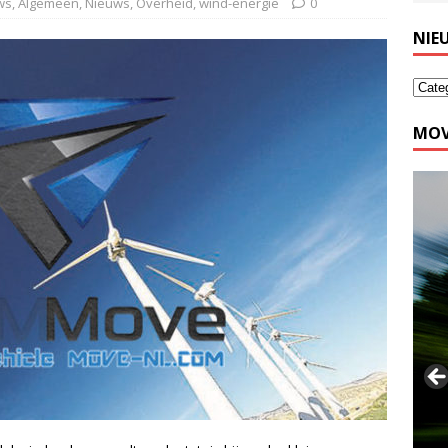
ws
,
Algemeen
,
Nieuws
,
Overheid
,
wind-energie
0
NIE
MOV