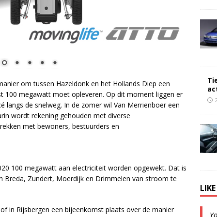
Ti
 manier om tussen Hazeldonk en het Hollands Diep een
ac
nst 100 megawatt moet opleveren. Op dit moment liggen er
acé langs de snelweg. In de zomer wil Van Merrienboer een
aarin wordt rekening gehouden met diverse
prekken met bewoners, bestuurders en
20 100 megawatt aan electriciteit worden opgewekt. Dat is
n Breda, Zundert, Moerdijk en Drimmelen van stroom te
LIK
of in Rijsbergen een bijeenkomst plaats over de manier
Y