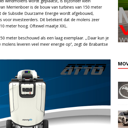
el windmolens wordt geplaatst, is bijzonder klein
van Merrienboer is de bouw van turbines van 150 meter
at de Subsidie Duurzame Energie wordt afgebouwd,
is voor investeerders. Dit betekent dat de molens zeer
210 meter hoog. Oftewel maatje XXL.
150 meter beschouwd als een laag exemplaar. ,,Daar kun je
molens leveren veel meer energie op’’, zegt de Brabantse
MOV